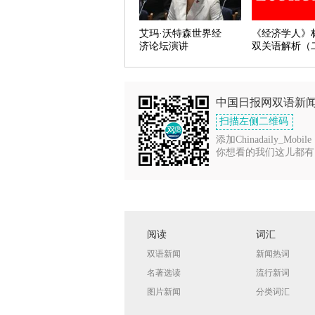
艾玛·沃特森世界经
《经济学人》
济论坛演讲
双关语解析（
中国日报网双语新
扫描左侧二维码
添加Chinadaily_Mobile
你想看的我们这儿都有
阅读
词汇
双语新闻
新闻热词
名著选读
流行新词
图片新闻
分类词汇