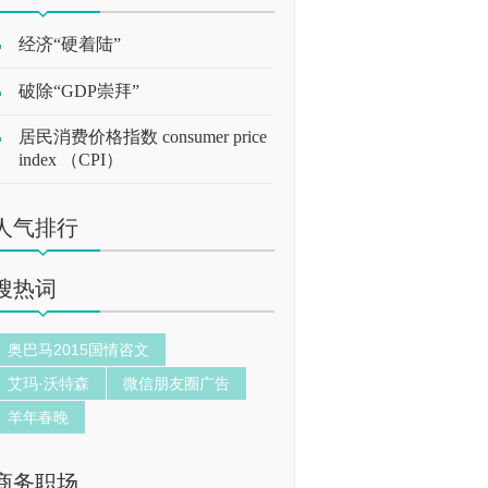
经济“硬着陆”
破除“GDP崇拜”
居民消费价格指数 consumer price
index （CPI）
人气排行
搜热词
奥巴马2015国情咨文
艾玛·沃特森
微信朋友圈广告
羊年春晚
商务职场