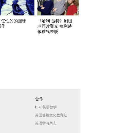
才任性的的圆珠
《哈利·波特》剧组
画作
老照片曝光 哈利赫
敏稚气未脱
合作
BBC英语教学
英国使馆文化教育处
英语学习杂志