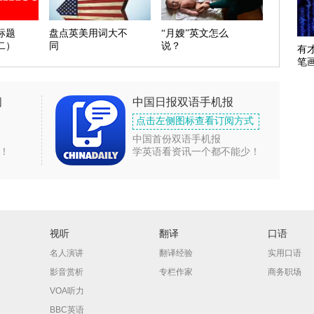
标题
盘点英美用词大不
“月嫂”英文怎么
二）
同
说？
有
笔
闻
中国日报双语手机报
点击左侧图标查看订阅方式
中国首份双语手机报
！
学英语看资讯一个都不能少！
视听
翻译
口语
名人演讲
翻译经验
实用口语
影音赏析
专栏作家
商务职场
VOA听力
BBC英语