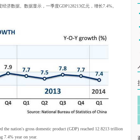
度经济数据。数据显示，一季度GDP128213亿元，增长7.4%。
d the nation's gross domestic product (GDP) reached 12.8213 trillion
ing 7.4% year on year.