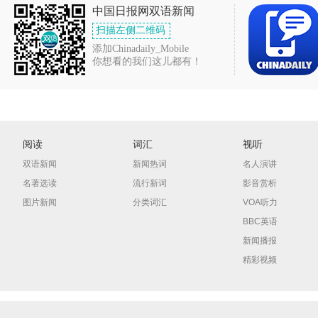
中国日报网双语新闻
扫描左侧二维码
添加Chinadaily_Mobile
你想看的我们这儿都有！
阅读
词汇
视听
双语新闻
新闻热词
名人演讲
名著选读
流行新词
影音赏析
图片新闻
分类词汇
VOA听力
BBC英语
新闻播报
精彩视频