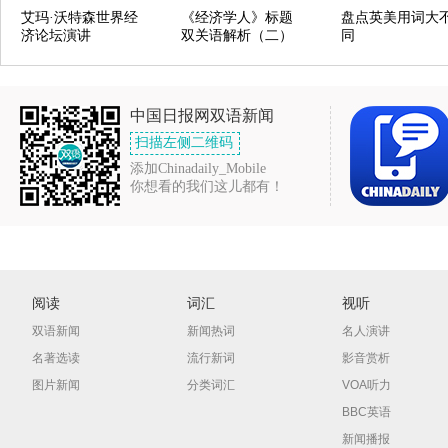
艾玛·沃特森世界经
《经济学人》标题
盘点英美用词大
济论坛演讲
双关语解析（二）
同
中国日报网双语新闻
扫描左侧二维码
添加Chinadaily_Mobile
你想看的我们这儿都有！
阅读
词汇
视听
双语新闻
新闻热词
名人演讲
名著选读
流行新词
影音赏析
图片新闻
分类词汇
VOA听力
BBC英语
新闻播报