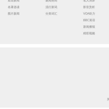
双语新闻
新闻热词
名人演讲
名著选读
流行新词
影音赏析
图片新闻
分类词汇
VOA听力
BBC英语
新闻播报
精彩视频