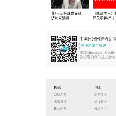
艾玛·沃特森世界经
《经济学人》
济论坛演讲
双关语解析（
中国日报网双语新
扫描左侧二维码
添加Chinadaily_Mobile
你想看的我们这儿都有
阅读
词汇
双语新闻
新闻热词
名著选读
流行新词
图片新闻
分类词汇