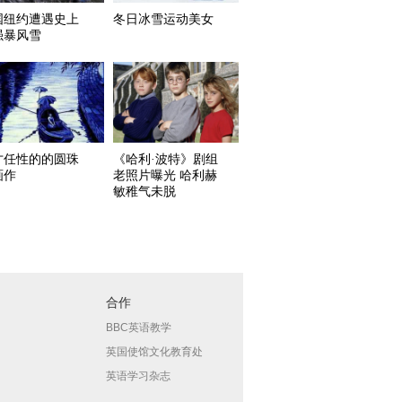
国纽约遭遇史上
冬日冰雪运动美女
强暴风雪
才任性的的圆珠
《哈利·波特》剧组
画作
老照片曝光 哈利赫
敏稚气未脱
合作
BBC英语教学
英国使馆文化教育处
英语学习杂志