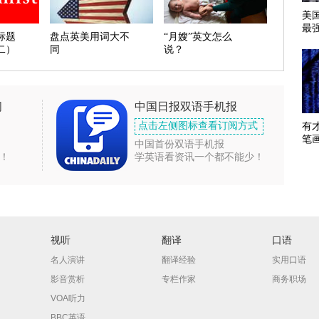
美
最
标题
盘点英美用词大不
“月嫂”英文怎么
二）
同
说？
闻
中国日报双语手机报
点击左侧图标查看订阅方式
有
笔
中国首份双语手机报
！
学英语看资讯一个都不能少！
视听
翻译
口语
名人演讲
翻译经验
实用口语
影音赏析
专栏作家
商务职场
VOA听力
BBC英语