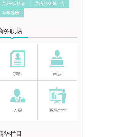
艾玛·沃特森
微信朋友圈广告
羊年春晚
商务职场
精华栏目