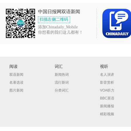
中国日报网双语新闻
扫描左侧二维码
添加Chinadaily_Mobile
你想看的我们这儿都有！
阅读
词汇
视听
双语新闻
新闻热词
名人演讲
名著选读
流行新词
影音赏析
图片新闻
分类词汇
VOA听力
BBC英语
新闻播报
精彩视频