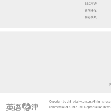
BBC英语
新闻播报
精彩视频
Copyright by chinadaily.com.cn. All rights res
commercial or public use. Reproduction in who