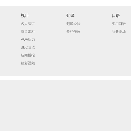
视听
翻译
口语
名人演讲
翻译经验
实用口语
影音赏析
专栏作家
商务职场
VOA听力
BBC英语
新闻播报
精彩视频