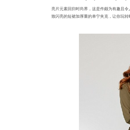
亮片元素回归时尚界，这是件颇为有趣且令人惊
致闪亮的短裙加厚重的单宁夹克，让你玩转