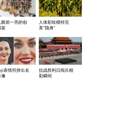
人眼前一亮的创
人体彩绘模特完
书架
美“隐身”
oji表情符拼出名
抗战胜利日阅兵精
肖像
彩瞬间