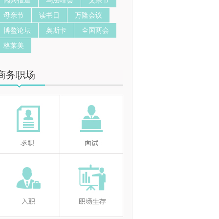
阅兵报道
乌法峰会
父亲节
母亲节
读书日
万隆会议
博鳌论坛
奥斯卡
全国两会
格莱美
商务职场