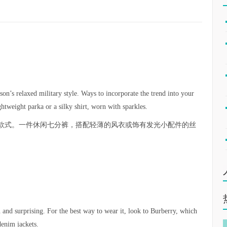
ason’s relaxed military style. Ways to incorporate the trend into your
htweight parka or a silky shirt, worn with sparkles.
款式。一件休闲七分裤，搭配轻薄的风衣或饰有发光小配件的丝
。
n and surprising. For the best way to wear it, look to Burberry, which
denim jackets.