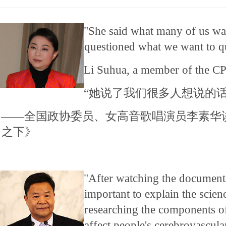
"She said what many of us wan
questioned what we want to q
Li Suhua, a member of the C
“她说了我们很多人想说的
――全国政协委员、女高音歌唱演员李素华
之下》
"After watching the documentar
important to explain the scien
researching the components 
affect people's cerebrovascula