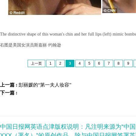
The distinctive shape of this woman's chin and her full lips (left) mimic bombsh
右图是美国女演员斯嘉丽·约翰逊
上一页
1
2
3
4
5
6
7
8
9
上一篇 :
彭丽媛的“第一夫人妆容”
下一篇 :
中国日报网英语点津版权说明：凡注明来源为“中
XXX（署名）”的原创作品，除与中国日报网签署