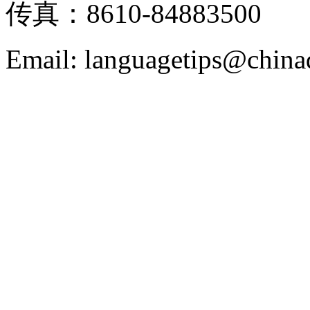
传真：8610-84883500
Email: languagetips@china