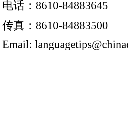
电话：8610-84883645
传真：8610-84883500
Email: languagetips@china