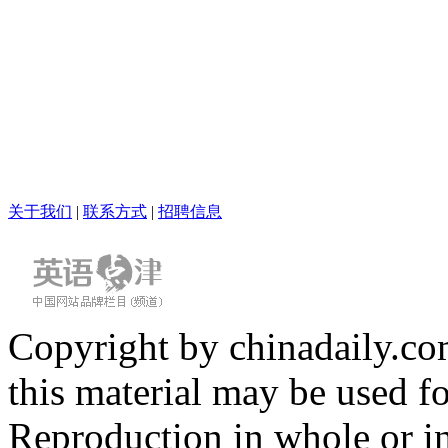
关于我们
|
联系方式
|
招聘信息
Copyright by chinadaily.com
this material may be used f
Reproduction in whole or in