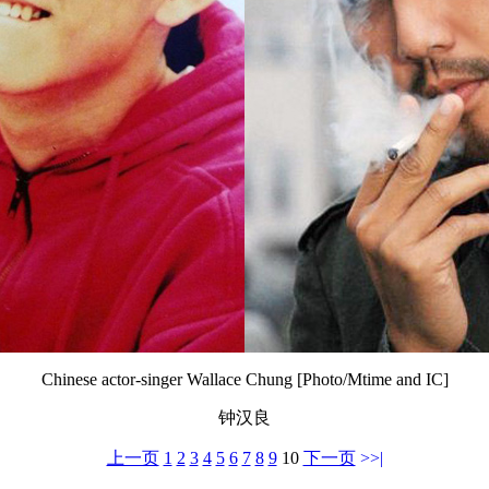
Chinese actor-singer Wallace Chung [Photo/Mtime and IC]
钟汉良
上一页
1
2
3
4
5
6
7
8
9
10
下一页
>>|