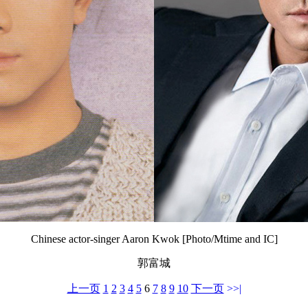
Chinese actor-singer Aaron Kwok [Photo/Mtime and IC]
郭富城
上一页
1
2
3
4
5
6
7
8
9
10
下一页
>>|