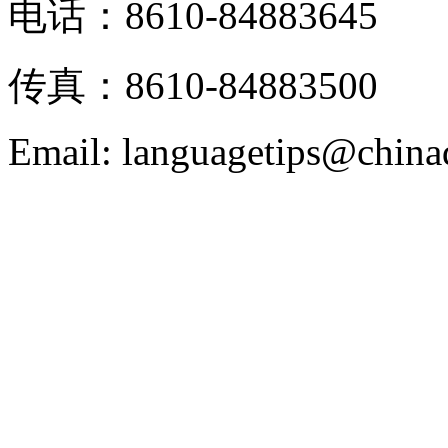
电话：8610-84883645
传真：8610-84883500
Email: languagetips@china