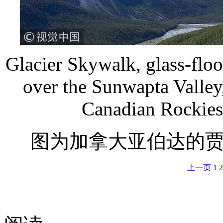
Glacier Skywalk, glass-flo
over the Sunwapta Valley,
Canadian Rockies
图为加拿大亚伯达的
上一页
1
2