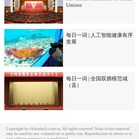
Unions
每日一词 | 人工智能健康有序
发展
每日一词 | 全国双拥模范城
（县）
Copyright by chinadaily.com.cn. All rights reserved. None of this material
may be used for any commercial or public use. Reproduction in whole or in
part without permission is prohibited.