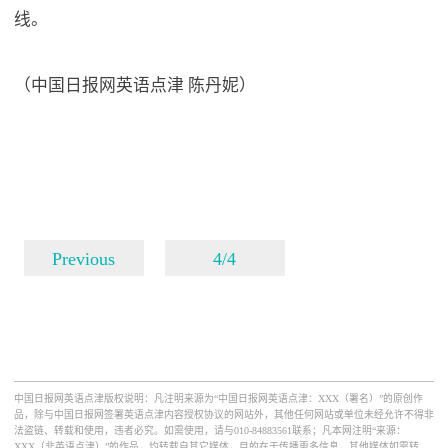
线。
（中国日报网英语点津 陈丹妮）
Previous
4/4
中国日报网英语点津版权说明：凡注明来源为“中国日报网英语点津：XXX（署名）”的原创作
品，除与中国日报网签署英语点津内容授权协议的网站外，其他任何网站或单位未经允许不得非
法盗链、转载和使用，违者必究。如需使用，请与010-84883561联系；凡本网注明“来源：
XXX（非英语点津）”的作品，均转载自其它媒体，目的在于传播更多信息，其他媒体如需转