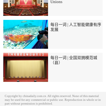
Unions
每日一词 | 人工智能健康有序
发展
每日一词 | 全国双拥模范城
（县）
Copyright by chinadaily.com.cn. All rights reserved. None of this material
may be used for any commercial or public use. Reproduction in whole or in
part without permission is prohibited.