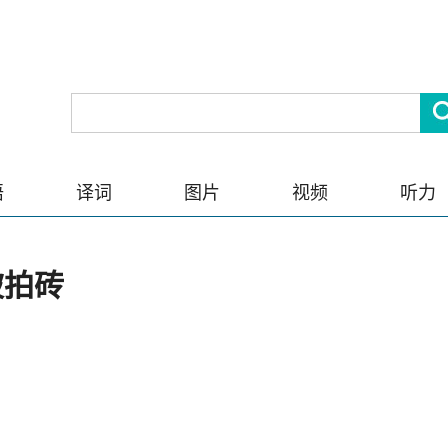
语
译词
图片
视频
听力
被拍砖