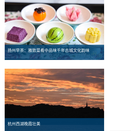
扬州早茶：雅致菜肴中品味千年古城文化韵味
杭州西湖晚霞壮美