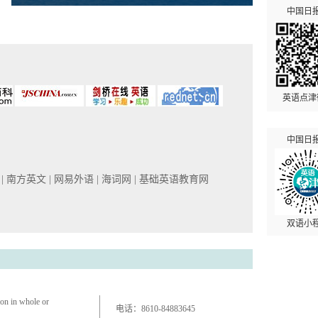
中国日
英语点津
中国日
网
| 南方英文
| 网易外语
| 海词网
| 基础英语教育网
双语小
ion in whole or
电话：
8610-84883645