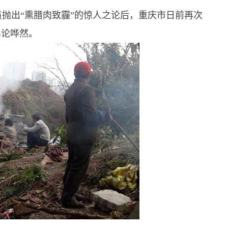
抛出“熏腊肉致霾”的惊人之论后，重庆市日前再次
舆论哗然。