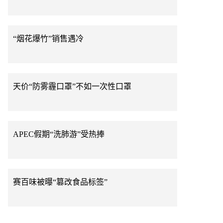
“烟花爆竹”销售遇冷
天价“防雾霾口罩”不如一次性口罩
APEC假期“洗肺游”受热捧
赛百味被曝“篡改食品标签”