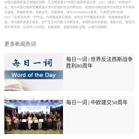
中国日报网英语点津版权说明：凡注明来源为“中国日报网英语点津：XXX（署名）”的原创作
品，除与中国日报网签署英语点津内容授权协议的网站外，其他任何网站或单位未经允许不得非
法盗链、转载和使用，违者必究。如需使用，请与010-84883561联系；凡本网注明“来源：
XXX（非英语点津）”的作品，均转载自其它媒体，目的在于传播更多信息，其他媒体如需转
载，请与稿件来源方联系，如产生任何问题与本网无关；本网所发布的歌曲、电影片段，版权归
原作者所有，仅供学习与研究，如果侵权，请提供版权证明，以便尽快删除。
更多新闻热词
每日一词 | 世界反法西斯战争
胜利80周年
每日一词 | 中欧建交50周年