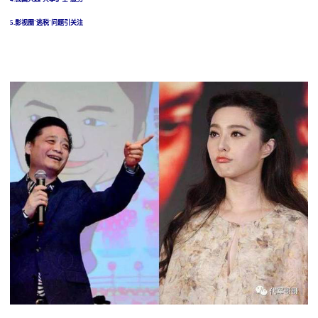
5.影视圈'逃税'问题引关注