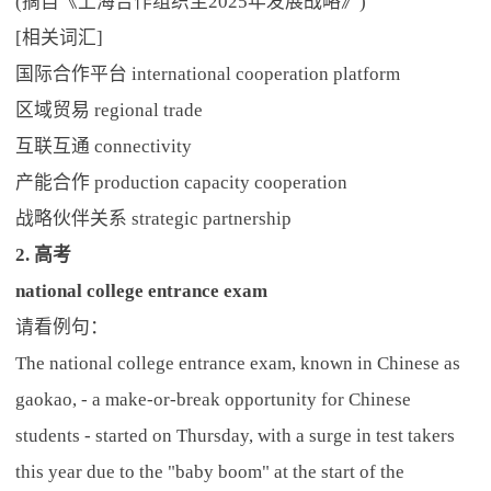
(摘自《上海合作组织至2025年发展战略》)
[相关词汇]
国际合作平台 international cooperation platform
区域贸易 regional trade
互联互通 connectivity
产能合作 production capacity cooperation
战略伙伴关系 strategic partnership
2. 高考
national college entrance exam
请看例句：
The national college entrance exam, known in Chinese as
gaokao, - a make-or-break opportunity for Chinese
students - started on Thursday, with a surge in test takers
this year due to the "baby boom" at the start of the