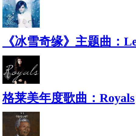
《冰雪奇缘》主题曲：Let 
格莱美年度歌曲：Royals