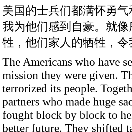
美国的士兵们都满怀勇气
我为他们感到自豪。就像
牲，他们家人的牺牲，令
The Americans who have ser
mission they were given. Th
terrorized its people. Toget
partners who made huge sacr
fought block by block to hel
better future. They shifted t