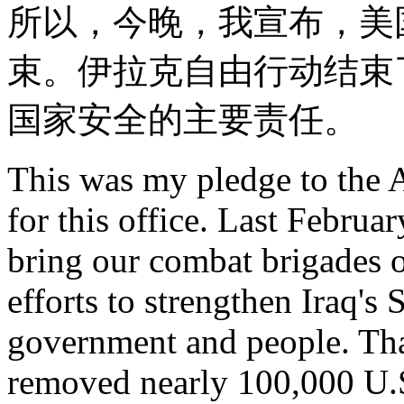
所以，今晚，我宣布，美
束。伊拉克自由行动结束
国家安全的主要责任。
This was my pledge to the 
for this office. Last Februa
bring our combat brigades o
efforts to strengthen Iraq's 
government and people. Tha
removed nearly 100,000 U.S