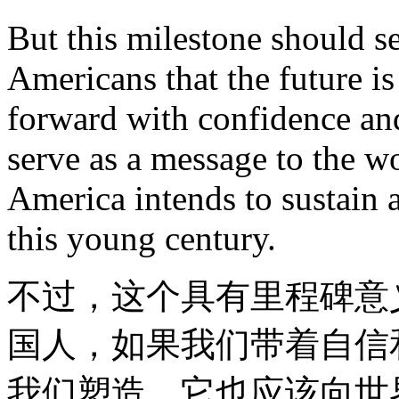
But this milestone should se
Americans that the future i
forward with confidence an
serve as a message to the wo
America intends to sustain 
this young century.
不过，这个具有里程碑意
国人，如果我们带着自信
我们塑造。它也应该向世