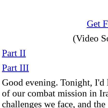
Get F
(Video S
Part II
Part III
Good evening. Tonight, I'd l
of our combat mission in Ir
challenges we face, and the 