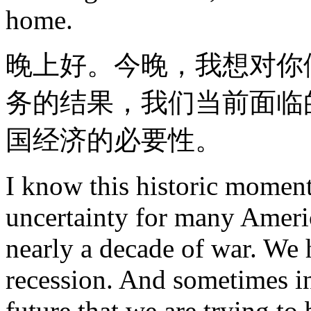
home.
晚上好。今晚，我想对你
务的结果，我们当前面临
国经济的必要性。
I know this historic moment
uncertainty for many Amer
nearly a decade of war. We 
recession. And sometimes in
future that we are trying to 