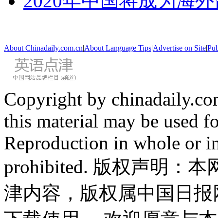
2020年中国将成为海
About Chinadaily.com.cn
|
About Language Tips
|
Advertise on Site
|
Pub
Copyright by chinadaily.com
this material may be used f
Reproduction in whole or in
prohibited. 版权
津内容，版权属中国日报