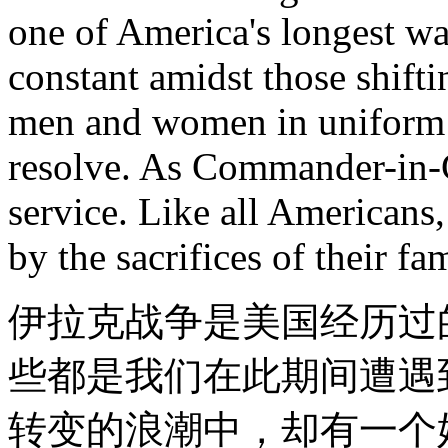
one of America's longest wa
constant amidst those shifti
men and women in uniform 
resolve. As Commander-in-C
service. Like all Americans,
by the sacrifices of their fam
伊拉克战争是美国经历过
些都是我们在此期间遭遇
转变的浪潮中，却有一个