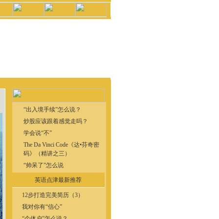
“出入境手续”怎么说？
炒股应该跟着感觉走吗？
学会说“不”
The Da Vinci Code《达•芬奇密
码》（精讲之三）
“帅呆了”怎么说
英语点津最新推荐
12步打造完美简历（3）
我对你有“信心”
“个体户”怎么说？