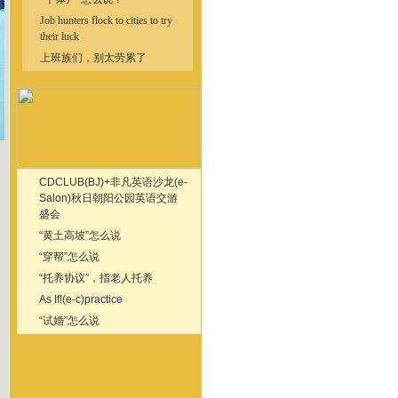
Job hunters flock to cities to try
their luck
上班族们，别太劳累了
CDCLUB(BJ)+非凡英语沙龙(e-
Salon)秋日朝阳公园英语交游
盛会
“黄土高坡”怎么说
“穿帮”怎么说
“托养协议”，指老人托养
As If!(e-c)practice
“试婚”怎么说