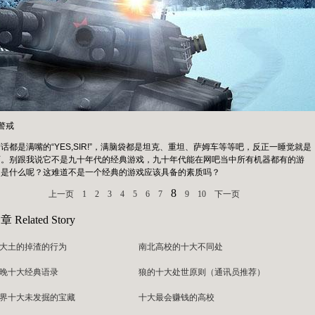
警戒
话都是满嘴的“YES,SIR!”，满脑袋都是坦克、重坦、萨姆车等等吧，反正一睡觉就是
西。别跟我说它不是九十年代的经典游戏，九十年代能在网吧当中所有机器都有的游
问是什么呢？这难道不是一个经典的游戏应该具备的素质吗？
8
上一页
1
2
3
4
5
6
7
9
10
下一页
文章
Related Story
大土的掉渣的行为
南北高校的十大不同处
春晚十大经典语录
狼的十大处世原则（通讯员推荐）
界十大未发掘的宝藏
十大最会赚钱的高校