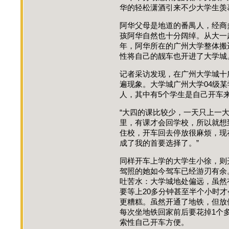
华的轻松潇酒引来不少大学生羡
阿华父母是地道的番禺人，经商
孩阿华自然也十分阔绰。从大一起
年，阿华所在的广州大学整体搬
性将自己的靓车也开进了大学城
记者采访发现，在广州大学城十
遍现象。大学城广州大学04级某
人，其中有5个学生是自己开车
“大四的课比较少，一天只上一
里，有课才会回学校，所以就想
住校，开车回去停放很麻烦，现
成了我的首要选择了。”
同样开车上学的大学生小徐，则
驾照的她如今驾车已经游刃有余
吐苦水：大学城地处偏远，虽然
要等上20多分钟甚至半个小时
更糟糕。虽然开通了地铁，但放
每次坐地铁回家前后要花掉1个多
索性自己开车方便。