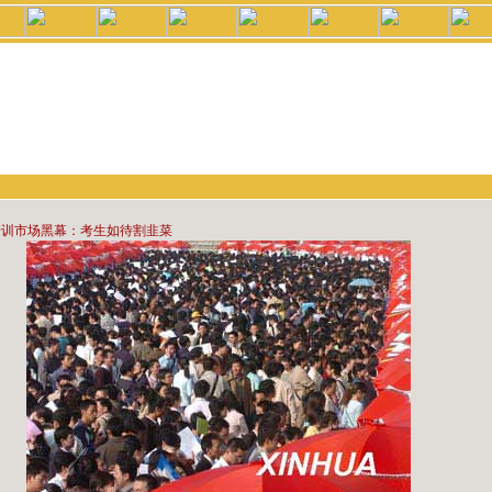
培训市场黑幕：考生如待割韭菜