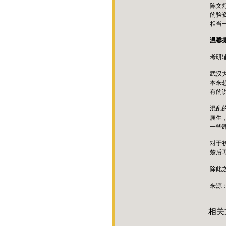
陈文
的验
相当
温馨
考研
武汉
本来
有的
混乱
届生
一些
对于
楚后
除此
来源
相关