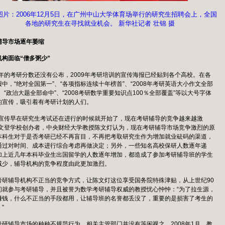
图片：2006年12月5日，在广州中山大学体育场举行的研究生招聘会上，全国
各地的研究生在寻找就业机会。 新华社记者 壮锦 摄
辅导市场逐年萎缩
机构面临“僧多粥少”
08年的考研分数还没有公布，2009年考研培训的宣传海报已经贴到各个高校。在各
中，“绝对全国第一”、“各项指标连续十年榜首”、“2008年考研英语大小作文全部
、“政治大题全部命中”、“2008考研数学重要知识点100％全部覆盖”等以大号字体
的宣传，吸引着有考研计划的人们。
些宣传早在研究生考试还在进行的时候就开始了，现在考研辅导的竞争越来越激
”文登学校创办者，中央财经大学教授陈文灯认为，现在考研辅导市场竞争激烈的原
本科生对于是否考研已经不再盲目，不再把考取研究生作为增加就业砝码的渠道，
通过对时间、成本进行综合考虑再做决定；另外，一些知名高校保研人数逐年递
加上近几年本科毕业生出国留学的人数逐年增加，都造成了参加考研辅导班的学生
减少，辅导机构的竞争程度由此更加激烈。
考研辅导机构不正当的竞争方式，让陈文灯这位享受国务院特殊津贴，从上世纪90
初就参与考研辅导，并且被誉为数学考研辅导权威的教授忧心忡忡：“为了拉生源，
赚钱，什么不正当的手段都用，让辅导班的名誉都丢没了，重要的是损害了考生的
”
考研辅导市场的种种不规范行为，相关主管部门并没有等闲视之，2008年1月，教