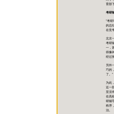
育部
考研
“考
的总
在竞
北京
考研
一，
得像
经过
另外
巧的
了。”
为此
近一
至没
在高
研辅
秩序
治。