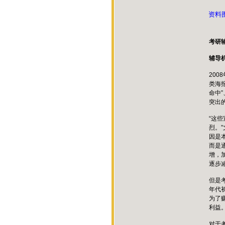
资料
考研
辅导
20
类海报
命中”
突出
“这
烈。
因是
而是
增，
逐步
但是
年代
为了
利益。
对于