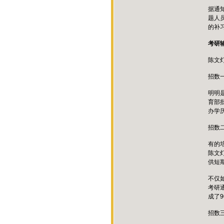
据通
题人
的补
考研
陈文
招数
明明
育部
办学
招数
有的
陈文
供短
不仅
考研
成了9
招数