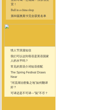
宜！
Bull in a china shop
第80届奥斯卡完全获奖名单
情人节浪漫短信
我们可以达到母语是英语国家
人的水平吗？
常见的英语介词短语搭配
The Spring Festival Draws
Near
“河流湖泊密集之地”如何翻译
好？
可译还是不可译---"鼠"不尽？