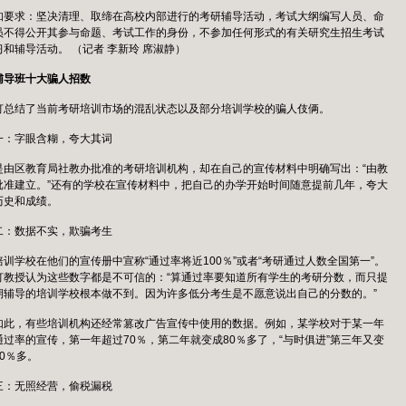
知要求：坚决清理、取缔在高校内部进行的考研辅导活动，考试大纲编写人员、命
员不得公开其参与命题、考试工作的身份，不参加任何形式的有关研究生招生考试
习和辅导活动。 （记者 李新玲 席淑静）
辅导班十大骗人招数
灯总结了当前考研培训市场的混乱状态以及部分培训学校的骗人伎俩。
一：字眼含糊，夸大其词
是由区教育局社教办批准的考研培训机构，却在自己的宣传材料中明确写出：“由教
批准建立。”还有的学校在宣传材料中，把自己的办学开始时间随意提前几年，夸大
历史和成绩。
二：数据不实，欺骗考生
培训学校在他们的宣传册中宣称“通过率将近100％”或者“考研通过人数全国第一”。
灯教授认为这些数字都是不可信的：“算通过率要知道所有学生的考研分数，而只提
期辅导的培训学校根本做不到。因为许多低分考生是不愿意说出自己的分数的。”
如此，有些培训机构还经常篡改广告宣传中使用的数据。例如，某学校对于某一年
通过率的宣传，第一年超过70％，第二年就变成80％多了，“与时俱进”第三年又变
0％多。
三：无照经营，偷税漏税