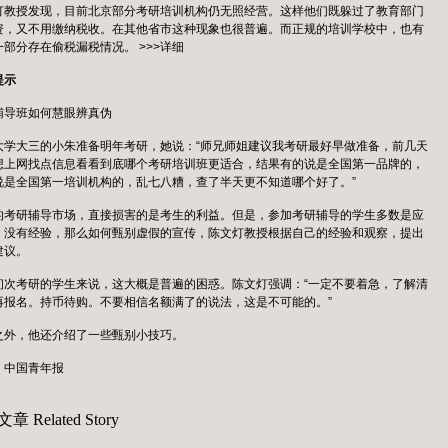
灯教授发现，目前北京部分考研培训机构仍无照经营。这样他们既躲过了教育部门
资，又不用缴纳税收。在其他省市这种现象也很普遍。而正规的培训学校中，也有
一部分存在偷税漏税情况。 >>>详细
提示
辅导班如何慧眼辨真伪
大学大三的小朱准备明年考研，她说：“师兄师姐建议我考研最好早做准备，前几天
想上网找点信息看看到底哪个考研培训班更适合，结果有的说是全国第一品牌的，
说是全国第一培训机构的，乱七八糟，查了半天更不知道哪个好了。”
的考研辅导市场，直接损害的是考生的利益。但是，参加考研辅导的学生多数是应
，没有经验，那么如何甄别虚假的宣传，陈文灯教授根据自己的经验和观察，提出
建议。
初次考研的学生来说，这大概是普遍的困惑。陈文灯强调：“一定不要着急，了解清
再报名。持币待购。不要相信名额满了的说法，这是不可能的。”
之外，他还介绍了一些甄别小技巧。
：中国青年报
文章
Related Story