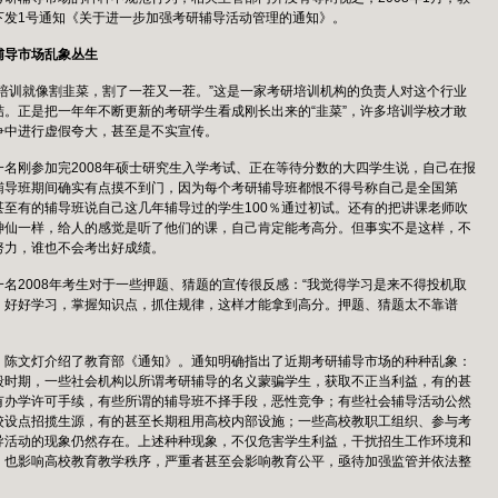
下发1号通知《关于进一步加强考研辅导活动管理的通知》。
辅导市场乱象丛生
研培训就像割韭菜，割了一茬又一茬。”这是一家考研培训机构的负责人对这个行业
结。正是把一年年不断更新的考研学生看成刚长出来的“韭菜”，许多培训学校才敢
争中进行虚假夸大，甚至是不实宣传。
一名刚参加完2008年硕士研究生入学考试、正在等待分数的大四学生说，自己在报
辅导班期间确实有点摸不到门，因为每个考研辅导班都恨不得号称自己是全国第
甚至有的辅导班说自己这几年辅导过的学生100％通过初试。还有的把讲课老师吹
神仙一样，给人的感觉是听了他们的课，自己肯定能考高分。但事实不是这样，不
努力，谁也不会考出好成绩。
一名2008年考生对于一些押题、猜题的宣传很反感：“我觉得学习是来不得投机取
，好好学习，掌握知识点，抓住规律，这样才能拿到高分。押题、猜题太不靠谱
，陈文灯介绍了教育部《通知》。通知明确指出了近期考研辅导市场的种种乱象：
段时期，一些社会机构以所谓考研辅导的名义蒙骗学生，获取不正当利益，有的甚
有办学许可手续，有些所谓的辅导班不择手段，恶性竞争；有些社会辅导活动公然
校设点招揽生源，有的甚至长期租用高校内部设施；一些高校教职工组织、参与考
导活动的现象仍然存在。上述种种现象，不仅危害学生利益，干扰招生工作环境和
，也影响高校教育教学秩序，严重者甚至会影响教育公平，亟待加强监管并依法整