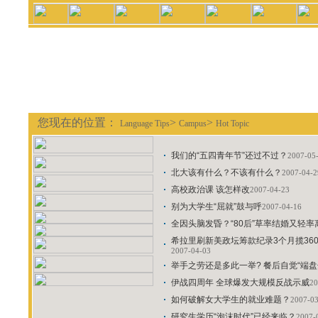
您现在的位置：
>
>
Language Tips
Campus
Hot Topic
我们的“五四青年节”还过不过？
2007-05
北大该有什么？不该有什么？
2007-04-2
高校政治课 该怎样改
2007-04-23
别为大学生“屈就”鼓与呼
2007-04-16
全因头脑发昏？“80后”草率结婚又轻率
希拉里刷新美政坛筹款纪录3个月揽360
2007-04-03
举手之劳还是多此一举? 餐后自觉“端盘
伊战四周年 全球爆发大规模反战示威
20
如何破解女大学生的就业难题？
2007-0
研究生学历“泡沫时代”已经来临？
2007-