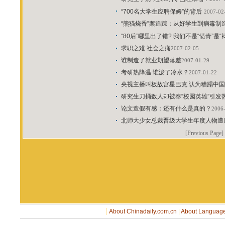
“700名大学生应聘保姆”的背后
2007-02
“熊猫烧香”案追踪：从好学生到病毒制
“80后”哪里出了错? 我们不是“愤青”是“
求职之难 社会之痛
2007-02-05
谁制造了就业期望落差
2007-01-29
考研热降温 谁泼了冷水？
2007-01-22
央视主播叫板故宫星巴克 认为糟蹋中
研究生刀捅数人却被奉“校园英雄”引发
论文造假有感：还有什么是真的？
2006
北师大少女总裁晋级大学生年度人物遭
[Previous Page]
|
About Chinadaily.com.cn
|
About Language