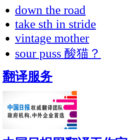
down the road
take sth in stride
vintage mother
sour puss 酸猫？
翻译服务