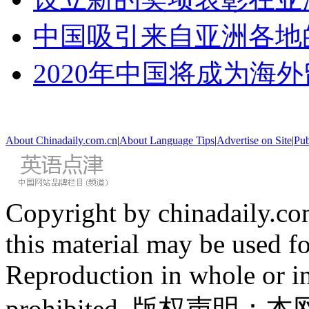
中国吸引来自亚洲各地
2020年中国将成为海
About Chinadaily.com.cn
|
About Language Tips
|
Advertise on Site
|
Pub
Copyright by chinadaily.com
this material may be used f
Reproduction in whole or in
prohibited. 版权