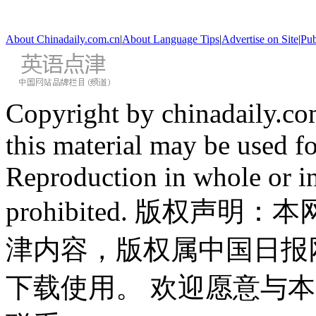
About Chinadaily.com.cn
|
About Language Tips
|
Advertise on Site
|
Pub
Copyright by chinadaily.com
this material may be used f
Reproduction in whole or in
prohibited. 版权
津内容，版权属中国日报
下载使用。 欢迎愿意与