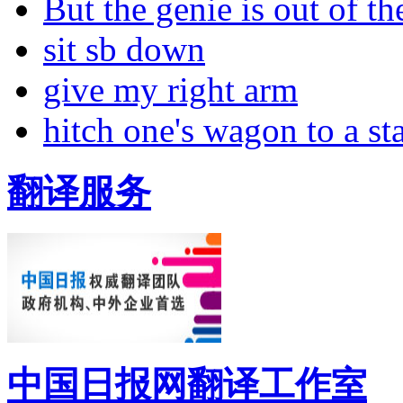
But the genie is out of the
sit sb down
give my right arm
hitch one's wagon to a st
翻译服务
中国日报网翻译工作室