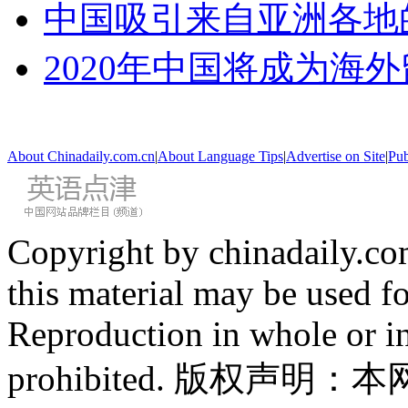
中国吸引来自亚洲各地
2020年中国将成为海
About Chinadaily.com.cn
|
About Language Tips
|
Advertise on Site
|
Pub
Copyright by chinadaily.com
this material may be used f
Reproduction in whole or in
prohibited. 版权