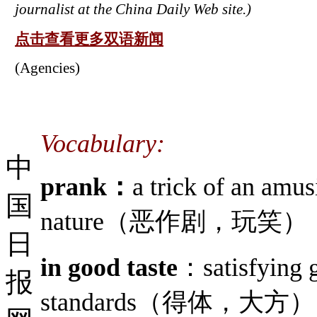
journalist at the China Daily Web site.)
点击查看更多双语新闻
(Agencies)
Vocabulary:
中
prank：
a trick of an amu
国
nature（恶作剧，玩笑）
日
in good taste
：satisfying g
报
standards（得体，大方）