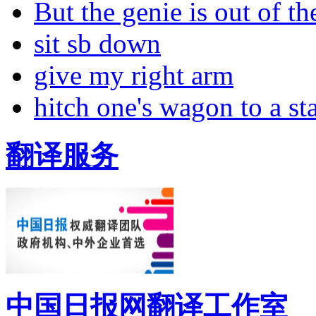
But the genie is out of the
sit sb down
give my right arm
hitch one's wagon to a st
翻译服务
中国日报网翻译工作室