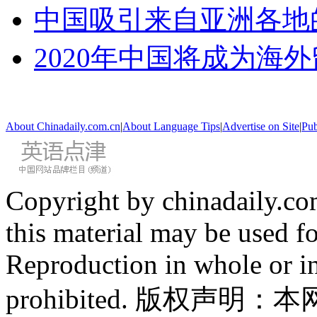
中国吸引来自亚洲各地
2020年中国将成为海
About Chinadaily.com.cn
|
About Language Tips
|
Advertise on Site
|
Pub
Copyright by chinadaily.com
this material may be used f
Reproduction in whole or in
prohibited. 版权