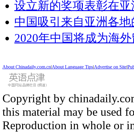
设立新的奖项表彰在亚
中国吸引来自亚洲各地
2020年中国将成为海
About Chinadaily.com.cn
|
About Language Tips
|
Advertise on Site
|
Pub
Copyright by chinadaily.com
this material may be used f
Reproduction in whole or in