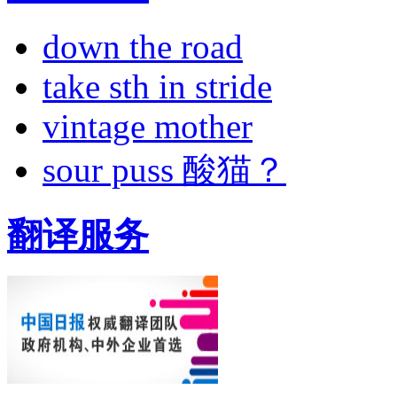
down the road
take sth in stride
vintage mother
sour puss 酸猫？
翻译服务