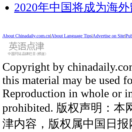
2020年中国将成为海
About Chinadaily.com.cn
|
About Language Tips
|
Advertise on Site
|
Pub
Copyright by chinadaily.com
this material may be used f
Reproduction in whole or in
prohibited. 版权
津内容，版权属中国日报