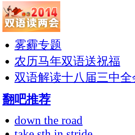
雾霾专题
农历马年双语送祝福
双语解读十八届三中全
翻吧推荐
down the road
take sth in stride