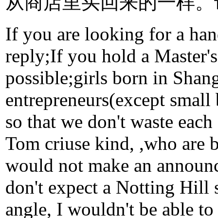
从商店里买回来的一样。
If you are looking for a ha
reply;If you hold a Master's
possible;girls born in Shan
entrepreneurs(except small 
so that we don't waste each
Tom criuse kind, ,who are 
would not make an announce
don't expect a Notting Hill 
angle, I wouldn't be able to