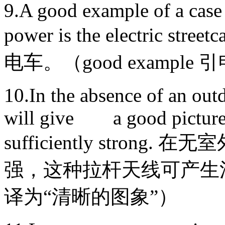
9.A good example of a case 
power is the electri
电车。（good exampl
10.In the absence of an outdo
will give a good picture if
sufficiently stro
强，这种拉杆天线可产生清晰的
译为“清晰的图象”）