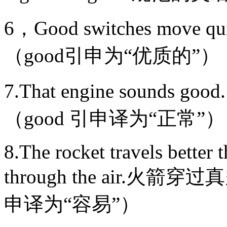
6，Good switches mov
（good引申为“优质的”）
7.That engine soun
（good 引申译为“正常”）
8.The rocket travels better
through the air.
申译为“容易”）