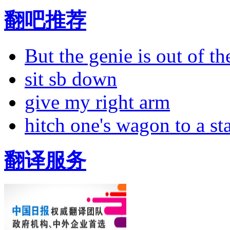
翻吧推荐
But the genie is out of the
sit sb down
give my right arm
hitch one's wagon to a st
翻译服务