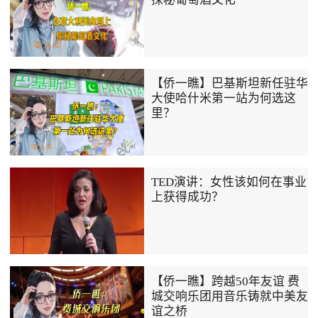
【侨一瞧】巴基斯坦新任驻华
大使哈什米第一站为何选这
里？
TED演讲：女性该如何在事业
上获得成功？
【侨一瞧】跨越50年友谊 费
城交响乐团用音乐铸就中美友
谊之桥