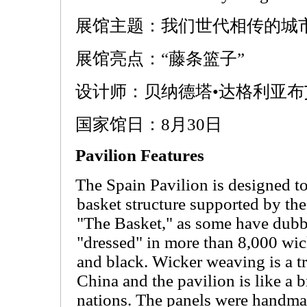
展馆主题：我们世代相传的城
展馆亮点：“藤条篮子”
设计师：贝纳德塔•达格利亚布
国家馆日：8月30日
Pavilion Features
The Spain Pavilion is designed t
basket structure supported by the
"The Basket," as some have dubbe
"dressed" in more than 8,000 wic
and black. Wicker weaving is a t
China and the pavilion is like a 
nations. The panels were handma