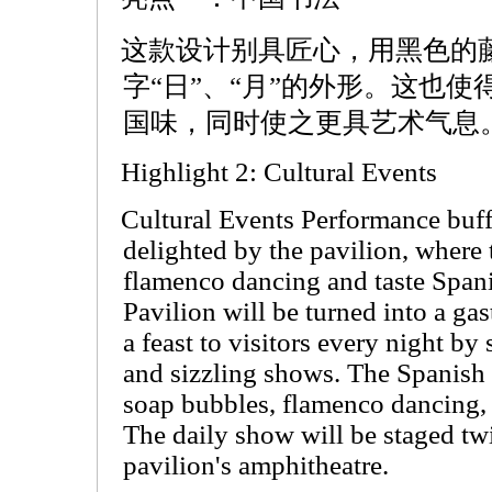
这款设计别具匠心，用黑色的
字“日”、“月”的外形。这也
国味，同时使之更具艺术气息
Highlight 2: Cultural Events
Cultural Events Performance buff
delighted by the pavilion, where 
flamenco dancing and taste Spani
Pavilion will be turned into a gas
a feast to visitors every night by
and sizzling shows. The Spanish 
soap bubbles, flamenco dancing,
The daily show will be staged tw
pavilion's amphitheatre.