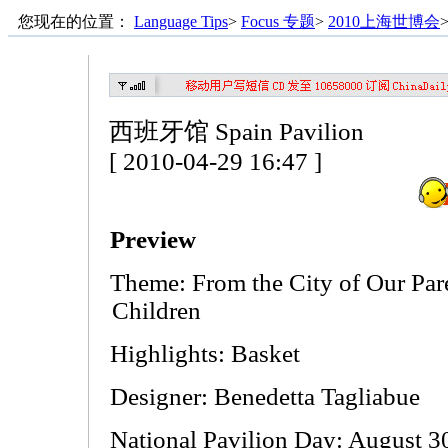
您现在的位置：
Language Tips
>
Focus 专题
>
2010上海世博会
西班牙馆 Spain Pavilion
[ 2010-04-29 16:47 ]
Preview
Theme: From the City of Our Pare
Children
Highlights: Basket
Designer: Benedetta Tagliabue
National Pavilion Day: August 3