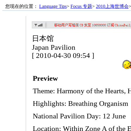
您现在的位置：
Language Tips
>
Focus 专题
>
2010上海世博会
日本馆
Japan Pavilion
[ 2010-04-30 09:54 ]
Preview
Theme: Harmony of the Hearts, H
Highlights: Breathing Organism
National Pavilion Day: 12 June
Location: Within Zone A of the E