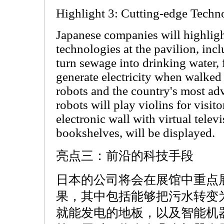
Highlight 3: Cutting-edge Techn
Japanese companies will highligh
technologies at the pavilion, inc
turn sewage into drinking water, 
generate electricity when walked 
robots and the country's most ad
robots will play violins for visit
electronic wall with virtual telev
bookshelves, will be displayed.
亮点三：前沿的科技手段
日本的公司将会在展馆中重点
果，其中包括能够把污水转变
就能发电的地板，以及智能机