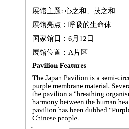
展馆主题: 心之和、技之和
展馆亮点：呼吸的生命体
国家馆日：6月12日
展馆位置：A片区
Pavilion Features
The Japan Pavilion is a semi-circ
purple membrane material. Sever
the pavilion a "breathing organis
harmony between the human hear
pavilion has been dubbed "Purpl
Chinese people.