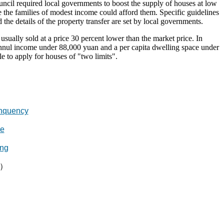
ncil required local governments to boost the supply of houses at low
e the families of modest income could afford them. Specific guidelines
 the details of the property transfer are set by local governments.
usually sold at a price 30 percent lower than the market price. In
annul income under 88,000 yuan and a per capita dwelling space under
le to apply for houses of "two limits".
nquency
e
ng
辑）