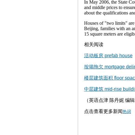
In May 2006, the State Cou
and middle prices to ensur
about the qualifications and
Houses of "two limits" are 
Beijing, families with an 
15 square meters are eligib
相关阅读
活动板房 prefab house
按揭拖欠 mortgage deli
楼层建筑面积 floor spac
中层建筑 mid-rise buildi
（英语点津 陈丹妮 编
点击查看更多新闻
热词