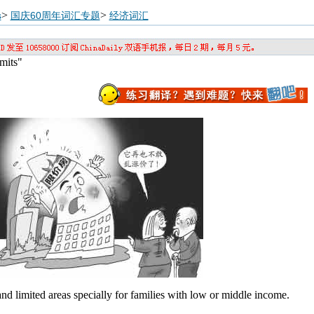
>
>
s
国庆60周年词汇专题
经济词汇
its"
nd limited areas specially for families with low or middle income.