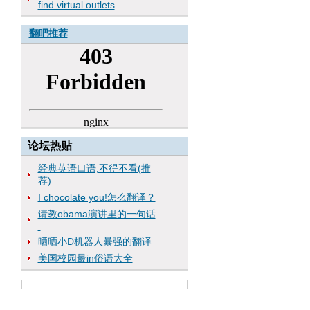
find virtual outlets
翻吧推荐
论坛热贴
经典英语口语,不得不看(推
荐)
I chocolate you!怎么翻译？
请教obama演讲里的一句话
晒晒小D机器人暴强的翻译
美国校园最in俗语大全