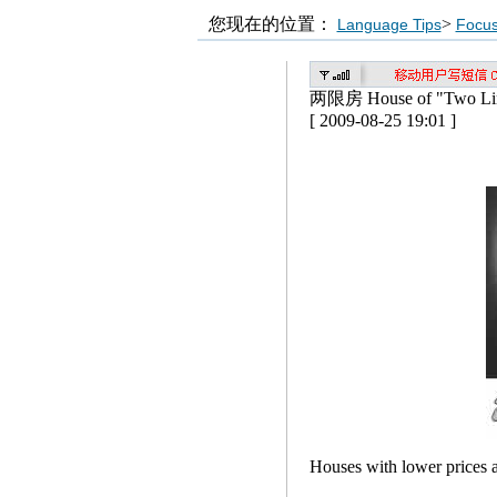
您现在的位置：
>
Language Tips
Focu
两限房 House of "Two Lim
[ 2009-08-25 19:01 ]
Houses with lower prices a