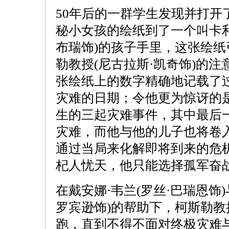
50年后的一群学生发现并打开
秘小女孩的绘纸到了一个叫卡利
布瑞饰)的孩子手里，这张绘
勒教授(尼古拉斯·凯奇饰)的
张绘纸上的数字精确地记载了过
灾难的日期；令他更为惊讶的
生的三起灾难事件，其中最后
灾难，而他与他的儿子也将卷
通过当局来化解即将到来的危
杞人忧天，他只能选择孤军奋
在戴安娜·韦兰(罗丝·巴瑞恩饰)
罗宾逊饰)的帮助下，柯斯勒
跑，直到不得不面对终极灾难