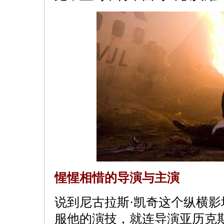
惺惺相惜的导演与主演
说到尼古拉斯·凯奇这个纵横
服他的演技，就连导演亚历克