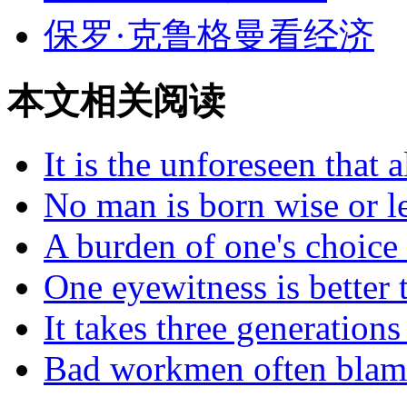
保罗·克鲁格曼看经济
本文相关阅读
It is the unforeseen that
No man is born wise or l
A burden of one's choice i
One eyewitness is better 
It takes three generation
Bad workmen often blame 