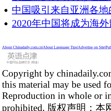
中国吸引来自亚洲各地
2020年中国将成为海
About Chinadaily.com.cn
|
About Language Tips
|
Advertise on Site
|
Pub
Copyright by chinadaily.com
this material may be used f
Reproduction in whole or in
prohibited. 版权