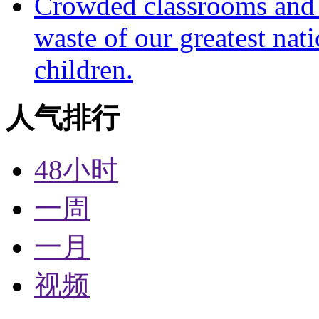
Crowded classrooms and h
waste of our greatest nat
children.
人气排行
48小时
一周
一月
视频