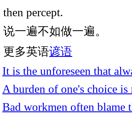
then percept.
说一遍不如做一遍。
更多英语
谚语
It is the unforeseen that al
A burden of one's choice is n
Bad workmen often blame th