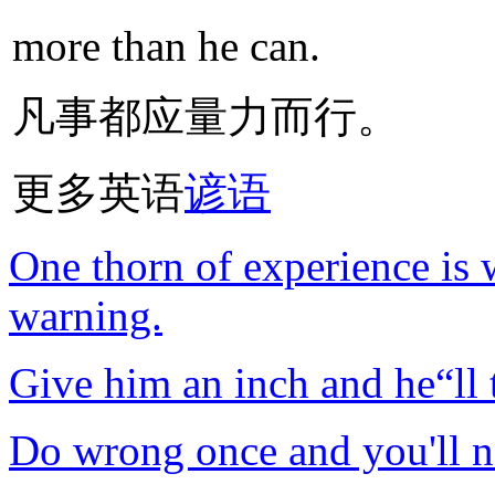
more than he can.
凡事都应量力而行。
更多英语
谚语
One thorn of experience is 
warning.
Give him an inch and he“ll 
Do wrong once and you'll ne