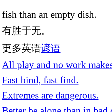
fish than an empty dish.
有胜于无。
更多英语
谚语
All play and no work makes
Fast bind, fast find.
Extremes are dangerous.
Better be alone than in bad