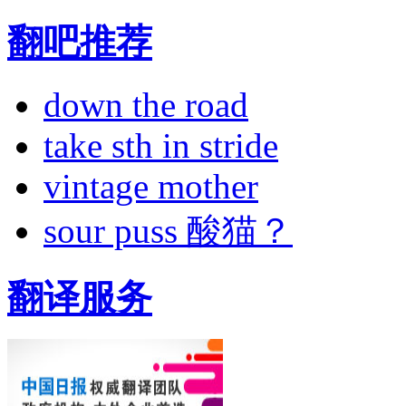
翻吧推荐
down the road
take sth in stride
vintage mother
sour puss 酸猫？
翻译服务