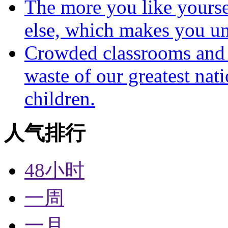
The more you like yoursel
else, which makes you un
Crowded classrooms and h
waste of our greatest nat
children.
人气排行
48小时
一周
一月