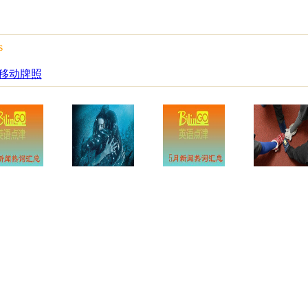
s
获移动牌照