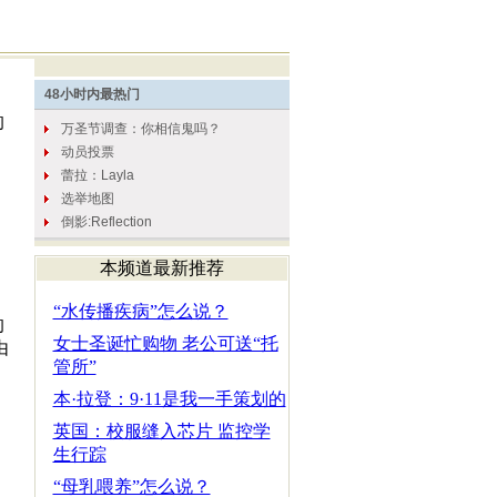
的
本频道最新推荐
“水传播疾病”怎么说？
的
女士圣诞忙购物 老公可送“托
由
管所”
本·拉登：9·11是我一手策划的
英国：校服缝入芯片 监控学
生行踪
“母乳喂养”怎么说？