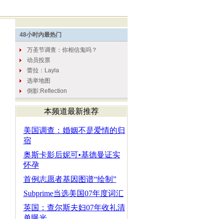
本频道最新推荐
美国调查：婚姻不是爱情的归
宿
奥斯卡影后妮可•基德曼证实
怀孕
首例志愿者基因图谱“绘制”
Subprime当选美国07年度词汇
英国：查尔斯夫妇07年收礼清
单曝光