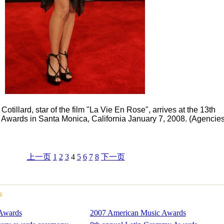
otillard, star of the film "La Vie En Rose", arrives at the 13th
 Awards in Santa Monica, California January 7, 2008. (Agencies
上一页
1
2
3
4
5
6
7
8
下一页
s
 Awards
2007 American Music Awards