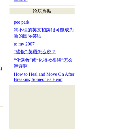
论坛热贴
pee park
狗不理的英文招牌很可能成为
新的国际笑话
to my 2007
“盛饭” 英语怎么说？
“化谈妆”或“化得妆很淡”怎么
翻译啊
)
How to Heal and Move On After
Breaking Someone's Heart