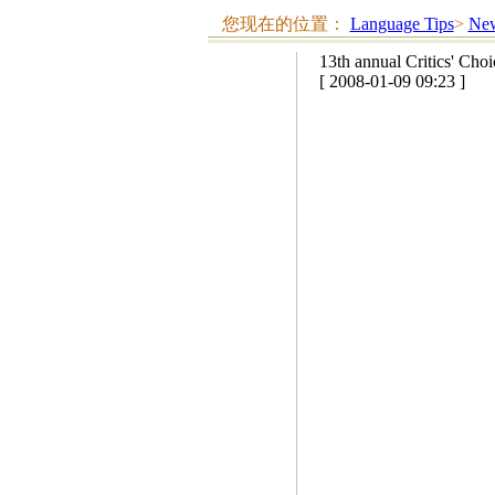
您现在的位置：
Language Tips
>
New
13th annual Critics' Cho
[ 2008-01-09 09:23 ]