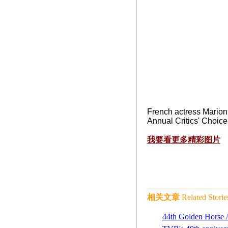
French actress Marion C
Annual Critics' Choice
我要看更多
精彩图片
相关文章
Related Storie
44th Golden Horse