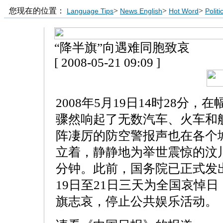
您现在的位置：
>
>
>
Language Tips
News English
Hot Word
Polit
“降半旗”向遇难同胞致哀
[ 2008-05-21 09:09 ]
2008年5月19日14时28分
骤然响起了无数汽车、火车和
阵凄厉的防空警报声也在各个
立着，静静地为举世震惊的汶
分钟。此前，国务院已正式发出
19日至21日三天为全国哀悼
旗志哀，停止公共娱乐活动。