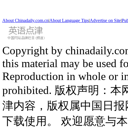
About Chinadaily.com.cn
|
About Language Tips
|
Advertise on Site
|
Pub
Copyright by chinadaily.com
this material may be used f
Reproduction in whole or in
prohibited. 版权
津内容，版权属中国日报
下载使用。 欢迎愿意与