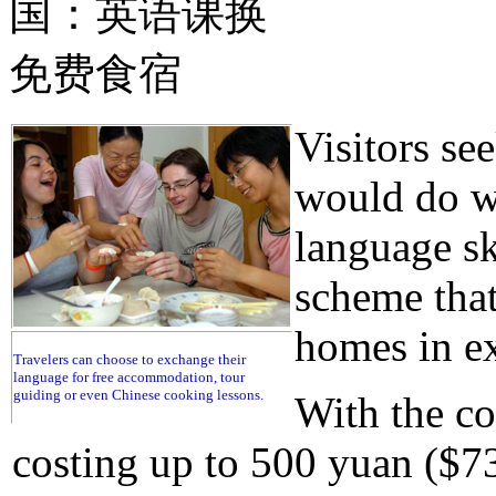
Visitors se
would do we
language sk
scheme that
homes in ex
Travelers can choose to exchange their
language for free accommodation, tour
guiding or even Chinese cooking lessons.
With the co
costing up to 500 yuan ($73