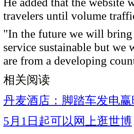
He added that the website 
travelers until volume traffi
"In the future we will bring
service sustainable but we w
are from a developing coun
相关阅读
丹麦酒店：脚踏车发电赢
5月1日起可以网上逛世博