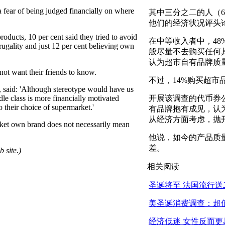
a fear of being judged financially on where
其中三分之二的人（6
他们的经济状况评头
ducts, 10 per cent said they tried to avoid
在中等收入者中，48
rugality and just 12 per cent believing own
般尽量不去购买任何其
认为超市自有品牌质
ot want their friends to know.
不过，14%购买超
 said: 'Although stereotype would have us
dle class is more financially motivated
开展该调查的代币券公司
o their choice of supermarket.'
有品牌抱有成见，认
从经济方面考虑，抛
arket own brand does not necessarily mean
他说，如今的产品质
差。
 site.)
相关阅读
圣诞将至 法国流行送
美圣诞消费调查：超
经济低迷 女性反而更