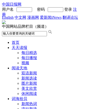
中国日报网
用户名
密码
登录
注
册
English
中文网
漫画网
爱新闻iNews
翻译论坛
中国网站品牌栏目（频道）
首页
天天读报
每日精选
每日播报
视频
阅读天地
双语新闻
新闻选读
图片新闻
美文欣赏
休闲阅读
词海拾贝
新闻热词
流行新语