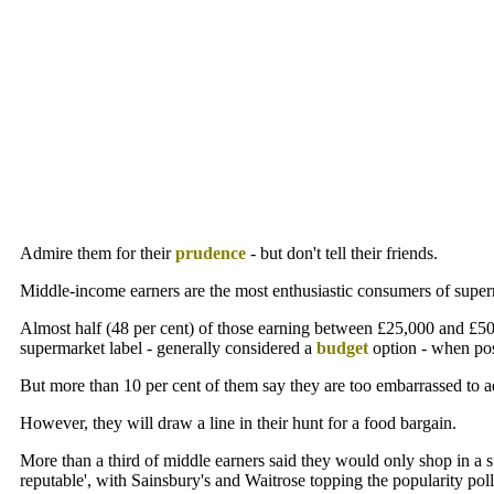
Admire them for their
prudence
- but don't tell their friends.
Middle-income earners are the most enthusiastic consumers of supe
Almost half (48 per cent) of those earning between £25,000 and £5
supermarket label - generally considered a
budget
option - when pos
But more than 10 per cent of them say they are too embarrassed to adm
However, they will draw a line in their hunt for a food bargain.
More than a third of middle earners said they would only shop in a 
reputable', with Sainsbury's and Waitrose topping the popularity poll