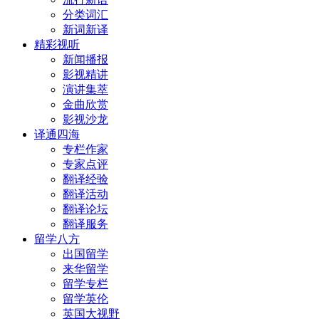
分类词汇
新词新译
精彩视听
新闻播报
影视精讲
演讲集萃
金曲欣赏
影视沙龙
译通四海
专栏作家
专家点评
翻译经验
翻译活动
翻译论坛
翻译服务
留学八方
出国留学
来华留学
留学专栏
留学英伦
英国大视野