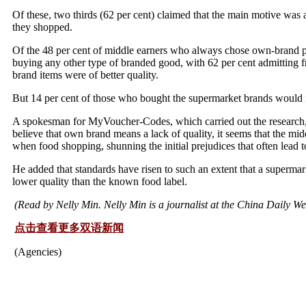
Of these, two thirds (62 per cent) claimed that the main motive was 
they shopped.
Of the 48 per cent of middle earners who always chose own-brand pro
buying any other type of branded good, with 62 per cent admitting f
brand items were of better quality.
But 14 per cent of those who bought the supermarket brands would n
A spokesman for MyVoucher-Codes, which carried out the research,
believe that own brand means a lack of quality, it seems that the mid
when food shopping, shunning the initial prejudices that often lead t
He added that standards have risen to such an extent that a superm
lower quality than the known food label.
(Read by Nelly Min. Nelly Min is a journalist at the China Daily Web
点击查看更多双语新闻
(Agencies)