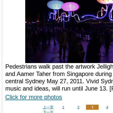
Pedestrians walk past the artwork Jelligh
and Aamer Taher from Singapore during th
central Sydney May 27, 2011. Vivid Sydney
music and ideas, will run until June 13. 
Click for more photos
上一页
1
2
4
3
下一页