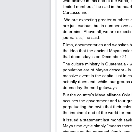
who believe in this end of the world, 
limited numbers," he said in the nearb
Carcassonne.
"We are expecting greater numbers 
are just curious, but in numbers we 
determine. Above all, we are expectin
journalists," he said.
Films, documentaries and websites 
the idea that the ancient Mayan cale
that doomsday is on December 21.
The culture ministry in Guatemala - w
population are of Mayan descent - is
massive event in the capital just in c
actually does end, while tour groups
doomsday-themed getaways.
But the country's Maya alliance Oxlal
accuses the government and tour gr
perpetuating the myth that their cale
the imminent end of the world for mo
It issued a statement last month sayi
Maya time cycle simply "means there 
changes on the personal, family an