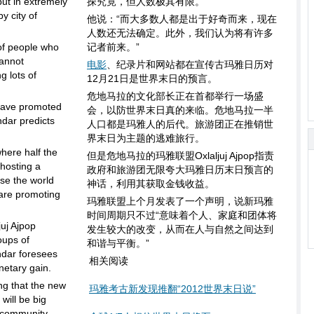
but in extremely
探究竟，但人数极其有限。”
y city of
他说：“而大多数人都是出于好奇而来，现在
人数还无法确定。此外，我们认为将有许多
of people who
记者前来。”
cannot
电影
、纪录片和网站都在宣传古玛雅日历对
g lots of
12月21日是世界末日的预言。
危地马拉的文化部长正在首都举行一场盛
have promoted
会，以防世界末日真的来临。危地马拉一半
ndar predicts
人口都是玛雅人的后代。旅游团正在推销世
界末日为主题的逃难旅行。
here half the
但是危地马拉的玛雅联盟Oxlaljuj Ajpop指责
 hosting a
政府和旅游团无限夸大玛雅日历末日预言的
ase the world
神话，利用其获取金钱收益。
 are promoting
玛雅联盟上个月发表了一个声明，说新玛雅
时间周期只不过“意味着个人、家庭和团体将
juj Ajpop
发生较大的改变，从而在人与自然之间达到
oups of
和谐与平衡。”
ndar foresees
相关阅读
netary gain.
ng that the new
玛雅考古新发现推翻“2012世界末日说”
will be big
d community