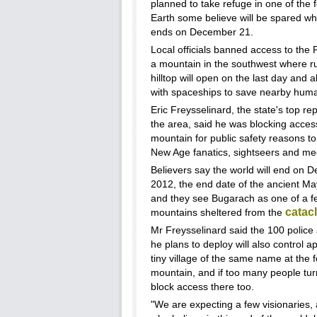
planned to take refuge in one of the 
Earth some believe will be spared wh
ends on December 21.
Local officials banned access to the
a mountain in the southwest where r
hilltop will open on the last day and 
with spaceships to save nearby hum
Eric Freysselinard, the state's top re
the area, said he was blocking acces
mountain for public safety reasons to
New Age fanatics, sightseers and me
Believers say the world will end on 
2012, the end date of the ancient Ma
and they see Bugarach as one of a f
catac
mountains sheltered from the
Mr Freysselinard said the 100 police 
he plans to deploy will also control 
tiny village of the same name at the f
mountain, and if too many people turn
block access there too.
"We are expecting a few visionaries,