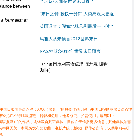
全球1/7人相信世界末日将至
balance between
“末日之钟”拨快一分钟 人类离毁灭更近
a journalist at
英国调查：假如地球只剩最后一小时？
玛雅人从未预言2012世界末日
NASA批驳2012年世界末日预言
（中国日报网英语点津 陈丹妮 编辑：
Julie）
中国日报网英语点津：XXX（署名）”的原创作品，除与中国日报网签署英语点津
经允许不得非法盗链、转载和使用，违者必究。如需使用，请与010-
X（非英语点津）”的作品，均转载自其它媒体，目的在于传播更多信息，其他媒体如需
与本网无关；本网所发布的歌曲、电影片段，版权归原作者所有，仅供学习与研
除。