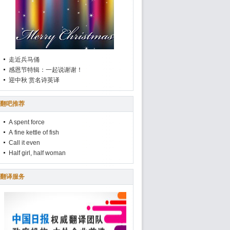
走近兵马俑
感恩节特辑：一起说谢谢！
迎中秋 赏名诗英译
翻吧推荐
A spent force
A fine kettle of fish
Call it even
Half girl, half woman
翻译服务