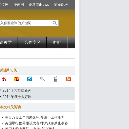
中文网
漫画网
爱新闻iNews
翻译论坛
语教学
合作专区
翻吧
关注和订阅
2014十大英语新词
2014年度十大好剧
本文相关阅读
英百万员工年假未休完 多缘于工作压力
英国举行世界撒谎大赛 律师政客禁止参赛