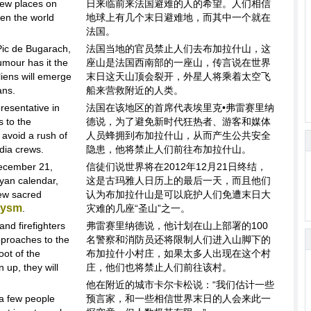
few places on
日来临前来法国避难的人的希望。人们相信
en the world
地球上有几个末日避难地，而其中一个就在
法国。
 Pic de Bugarach,
法国当地的官员禁止人们去布加拉什山，这
umour has it the
座山是法国西南部的一座山，传言说在世界
aliens will emerge
末日这天山顶会裂开，外星人将乘着太空飞
ans.
船来营救附近的人类。
presentative in
法国在该地区的首席代表埃里克•弗雷赛里纳
s to the
德说，为了避免新时代狂热者、游客和媒体
 avoid a rush of
人员蜂拥到布加拉什山，从而产生公共安全
dia crews.
隐患，他将禁止人们前往布加拉什山。
December 21,
信徒们说世界将在2012年12月21日终结，
yan calendar,
这是古玛雅人日历上的最后一天，而且他们
ew sacred
认为布加拉什山是可以庇护人们免遭末日大
lysm
.
灾难的几座“圣山”之一。
and firefighters
弗雷赛里纳德说，他计划在山上部署的100
approaches to the
名警察和消防员还将限制人们进入山脚下的
oot of the
布加拉什小村庄，如果太多人出现在这个村
 up, they will
庄，他们也将禁止人们前往该村。
他在附近的城市卡尔卡松说：“我们估计一些
 a few people
预言家，和一些相信世界末日的人会来此一