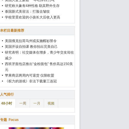
英国人爱上蘑菇 一年吃掉12万吨
研究称大象有4种性格 助其野外生存
泰国新式美容法：打脸去皱纹
学校里受欢迎的小孩长大后收入更高
本栏目最新推荐
美国俄克拉荷马州或实施帽衫禁令
英国开设自拍课 教你拍出完美自己
研究表明：社交媒体在增多，青少年交友却在
减少
西班牙面包店推出“金粉面包” 售价高达150美
元
苹果商店两周内可退货 仅限欧盟
《权力的游戏》非法下载量三连冠
人气排行
48小时
一周
一月
视频
专题
Focus