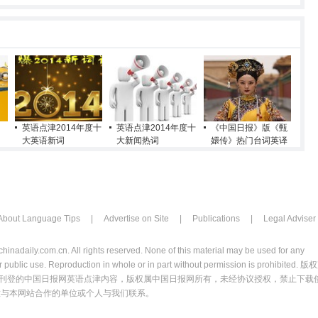
英语点津2014年度十
英语点津2014年度十
《中国日报》版《甄
大英语新词
大新闻热词
嬛传》热门台词英译
About Language Tips
|
Advertise on Site
|
Publications
|
Legal Adviser
chinadaily.com.cn. All rights reserved. None of this material may be used for any
 public use. Reproduction in whole or in part without permission is prohibited. 版
刊登的中国日报网英语点津内容，版权属中国日报网所有，未经协议授权，禁止下载
意与本网站合作的单位或个人与我们联系。