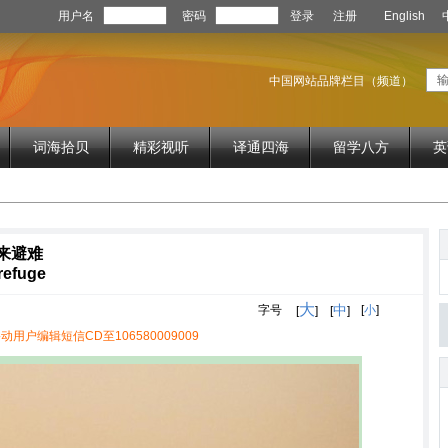
用户名
密码
登录
注册
English
中国网站品牌栏目（频道）
词海拾贝
精彩视听
译通四海
留学八方
英
来避难
refuge
大
中
字号
[
小
]
[
]
[
]
动用户编辑短信CD至106580009009