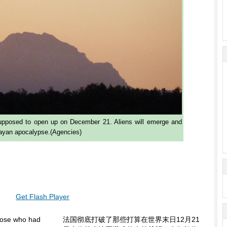
upposed to open up on December 21. Aliens will emerge and
ayan apocalypse.(Agencies)
Get Flash Player
hose who had
法国彻底打破了那些打算在世界末日12月21