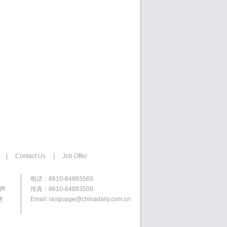
|
Contact Us
|
Job Offer
电话：8610-84883569
权声
传真：8610-84883500
使
Email: language@chinadaily.com.cn