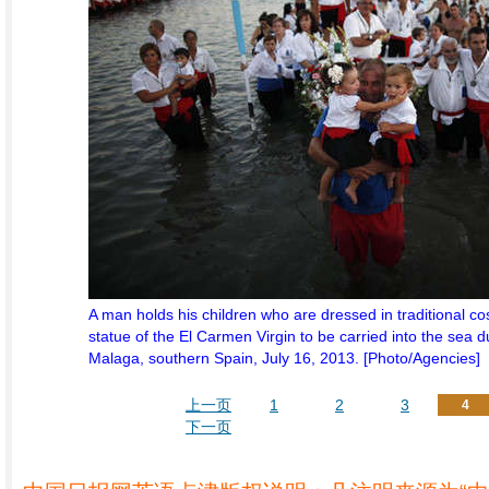
A man holds his children who are dressed in traditional co
statue of the El Carmen Virgin to be carried into the sea d
Malaga, southern Spain, July 16, 2013. [Photo/Agencies]
上一页
1
2
3
4
下一页