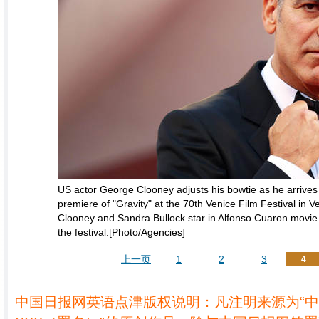
US actor George Clooney adjusts his bowtie as he arrives 
premiere of "Gravity" at the 70th Venice Film Festival in 
Clooney and Sandra Bullock star in Alfonso Cuaron movie 
the festival.[Photo/Agencies]
上一页
1
2
3
4
中国日报网英语点津版权说明：凡注明来源为“